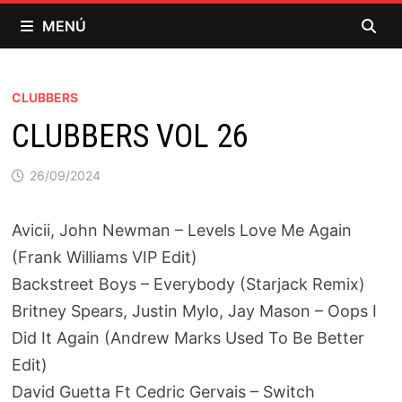
Saltar
MENÚ
al
contenido
CLUBBERS
CLUBBERS VOL 26
26/09/2024
Avicii, John Newman – Levels Love Me Again
(Frank Williams VIP Edit)
Backstreet Boys – Everybody (Starjack Remix)
Britney Spears, Justin Mylo, Jay Mason – Oops I
Did It Again (Andrew Marks Used To Be Better
Edit)
David Guetta Ft Cedric Gervais – Switch