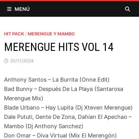
Saltar
MENÚ
al
contenido
HIT PACK
/
MERENGUE Y MAMBO
MERENGUE HITS VOL 14
20/11/2024
Anthony Santos – La Burrita (Onne Edit)
Bad Bunny – Después De La Playa (Santarosa
Merengue Mix)
Blade Urbano – Hay Lupita (Dj Xteven Merengue)
Dale Pututi, Gente De Zona, Dahian El Apechao –
Mambo (Dj Anthony Sanchez)
Don Omar – Diva Virtual (Mix El Merengón)