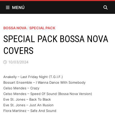
Saltar
MENÚ
al
contenido
BOSSA NOVA
/
SPECIAL PACK
SPECIAL PACK BOSSA NOVA
COVERS
10/03/2024
Anakelly – Last Friday Night (T.G.I.F.)
Bossart Ensemble – I Wanna Dance With Somebody
Celso Mendes – Crazy
Celso Mendes – Speed Of Sound (Bossa Nova Version)
Eve St. Jones – Back To Black
Eve St. Jones – Just An Illusion
Flora Martinez – Safe And Sound