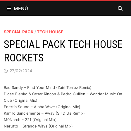
Saltar
MENÚ
al
contenido
SPECIAL PACK
/
TECH HOUSE
SPECIAL PACK TECH HOUSE
ROCKETS
27/02/2024
Bad Sandy – Find Your Mind (Zairi Torrez Remix)
Djose Elenko & Cesar Rincon & Pedro Guillen – Wonder Music On
Club (Original Mix)
Enertia Sound – Alpha Wave (Original Mix)
Kamilo Sanclemente – Away (S.I.D Us Remix)
M0Narch – 221 (Original Mix)
Nerutto – Strange Ways (Original Mix)