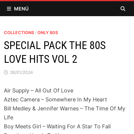
Saltar
MENÚ
al
contenido
COLLECTIONS
/
ONLY 80S
SPECIAL PACK THE 80S
LOVE HITS VOL 2
28/01/2024
Air Supply – All Out Of Love
Aztec Camera – Somewhere In My Heart
Bill Medley & Jennifer Warnes – The Time Of My
Life
Boy Meets Girl – Waiting For A Star To Fall