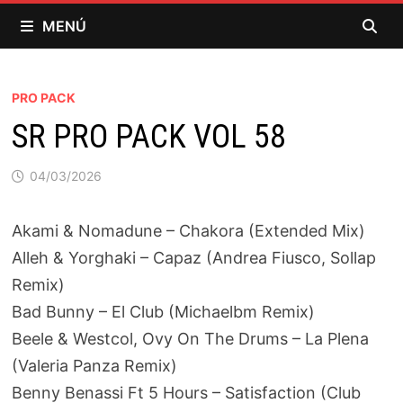
Saltar
MENÚ
al
contenido
PRO PACK
SR PRO PACK VOL 58
04/03/2026
Akami & Nomadune – Chakora (Extended Mix)
Alleh & Yorghaki – Capaz (Andrea Fiusco, Sollap
Remix)
Bad Bunny – El Club (Michaelbm Remix)
Beele & Westcol, Ovy On The Drums – La Plena
(Valeria Panza Remix)
Benny Benassi Ft 5 Hours – Satisfaction (Club